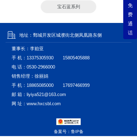
免
宝石蓝系列
费
通
话
地址：鄄城开发区城濮街北侧凤凰路东侧
董事长：李贻亚
手 机：
13375305930
15805405888
电 话：
0530-2966000
销售经理：徐丽娟
手 机：
18865085000
17697466999
邮 箱：liyiya521@163.com
网 址：www.hxcsbl.com
备案号：鲁IP备